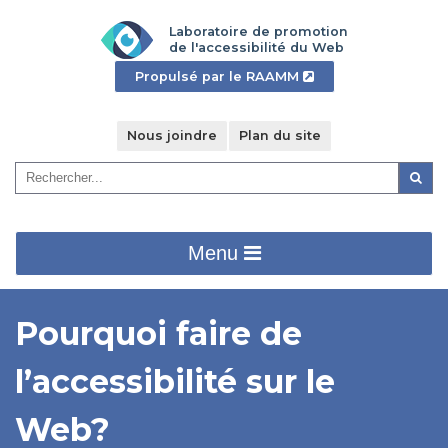
Aller
Laboratoire de promotion
au
de l'accessibilité du Web
contenu
- Cet
Propulsé par le RAAMM
principal
hyperlien
s'ouvrira
dans
Nous joindre
Plan du site
une
Recherche
nouvelle
Reche
:
fenêtre".
Menu
Pourquoi faire de
l’accessibilité sur le
Web?