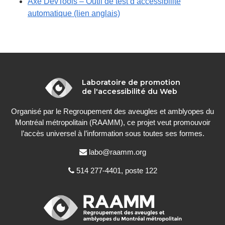
fenêtre".
Axe DevTools – Outil de test d’accessibilité
une
s'ouvrira
automatique (lien anglais)
nouvelle
dans
fenêtre".
une
nouvelle
fenêtre".
Laboratoire de promotion
À
de l'accessibilité du Web
propos
Organisé par le Regroupement des aveugles et amblyopes du
Montréal métropolitain (RAAMM), ce projet veut promouvoir
l’accès universel à l’information sous toutes ses formes.
Courriel
labo@raamm.org
:
Téléphone
514 277-4401, poste 122
: