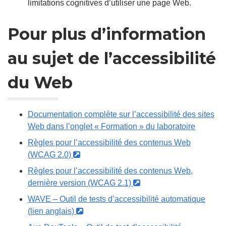
limitations cognitives d’utiliser une page Web.
Pour plus d’information
au sujet de l’accessibilité
du Web
Documentation complète sur l’accessibilité des sites
Web dans l’onglet « Formation » du laboratoire
Règles pour l’accessibilité des contenus Web
- Cet
(WCAG 2.0)
hyperlien
Règles pour l’accessibilité des contenus Web,
s'ouvrira
- Cet
dernière version (WCAG 2.1)
dans
hyperlien
WAVE – Outil de tests d’accessibilité automatique
une
s'ouvrira
- Cet
(lien anglais)
nouvelle
dans
hyperlien