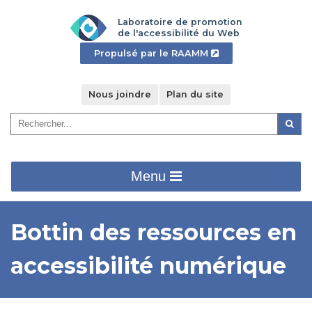
Aller
Laboratoire de promotion
au
de l'accessibilité du Web
contenu
- Cet
Propulsé par le RAAMM
principal
hyperlien
s'ouvrira
dans
Nous joindre
Plan du site
une
Recherche
nouvelle
Reche
:
fenêtre".
Menu
Bottin des ressources en
accessibilité numérique