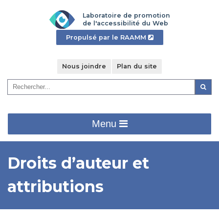
Aller
Laboratoire de promotion
au
de l'accessibilité du Web
contenu
- Cet
Propulsé par le RAAMM
principal
hyperlien
s'ouvrira
dans
Nous joindre
Plan du site
une
Recherche
nouvelle
Reche
:
fenêtre".
Menu
Droits d’auteur et
attributions